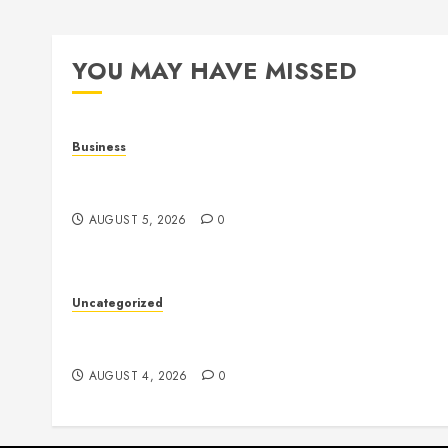
YOU MAY HAVE MISSED
Business
Online Games: The Evolution of Interactive Digit
Entertainment
AUGUST 5, 2026
0
Uncategorized
The Ultimate Guide to Good Health: Building a
Strong Body, Mind, and Lifestyle
AUGUST 4, 2026
0