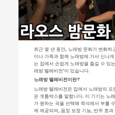
최근 몇 년 동안, 노래방 문화가 변화하
이나 가족과 함께 노래방에 가서 신나게
는 집에서 손쉽게 노래방을 즐길 수 있는
래방 텔레비전’이 있습니다.
노래방 텔레비전이란?
노래방 텔레비전은 집에서 노래방의 모든
은 셋톱박스를 말합니다. 이 기기는 노
가 원하는 곡을 선택해 즉석에서 부를 수
께 제공되며, 음정 보정 기능, 반주 효