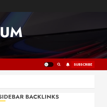
IUM
SUBSCRIBE
SIDEBAR BACKLINKS