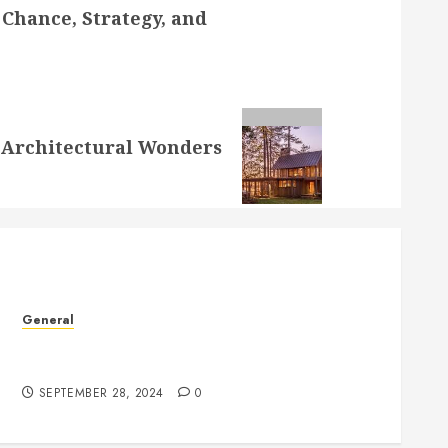
 Chance, Strategy, and
s Architectural Wonders
General
Understanding the Phenomenon of Leaked
Videos: Impact and Implications
SEPTEMBER 28, 2024
0