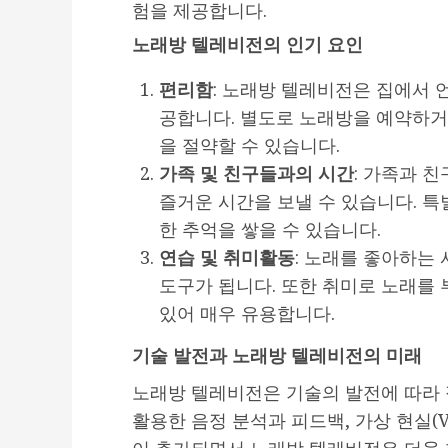
험을 제공합니다.
노래방 텔레비전의 인기 요인
편리함
: 노래방 텔레비전은 집에서 
공합니다. 별도로 노래방을 예약하거
을 절약할 수 있습니다.
가족 및 친구들과의 시간
: 가족과 
즐거운 시간을 보낼 수 있습니다. 특
한 추억을 쌓을 수 있습니다.
연습 및 취미활동
: 노래를 좋아하는
도구가 됩니다. 또한 취미로 노래를
있어 매우 유용합니다.
기술 발전과 노래방 텔레비전의 미래
노래방 텔레비전은 기술의 발전에 따라 점
활용한 음정 분석과 피드백, 가상 현실(V
이 추가되면서 노래방 텔레비전은 더욱 