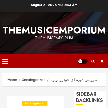
Skip
August 6, 2026
9:30:43 AM
to
content
THEMUSICEMPORIUM
THEMUSICEMPORIUM
Primary
Menu
سرویس دوره ای خودرو تویوتا
Uncategorized
Home
SIDEBAR
BACKLINKS
Uncategorized