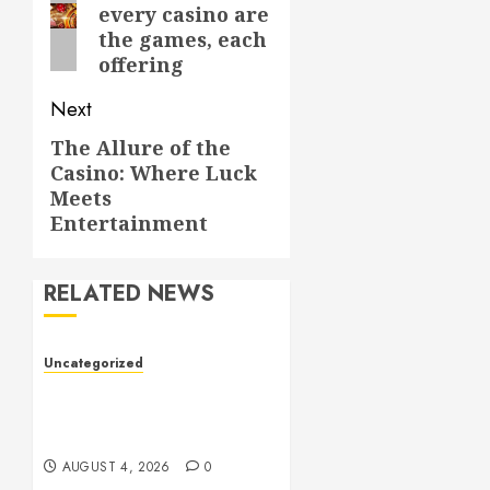
every casino are
post:
the games, each
offering
Next
The Allure of the
Next
Casino: Where Luck
post:
Meets
Entertainment
RELATED NEWS
Uncategorized
Health: The Key to a
Longer, Happier, and More
Balanced Life
AUGUST 4, 2026
0