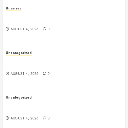
Business
Mobile Technology: The Ultimate Guide to
Smartphones, Connectivity, and Digital Innovation
AUGUST 4, 2026
0
Uncategorized
Health: The Key to a Longer, Happier, and More
Balanced Life
AUGUST 4, 2026
0
Uncategorized
The Ultimate Guide to Good Health: Building a
Strong Body, Mind, and Lifestyle
AUGUST 4, 2026
0