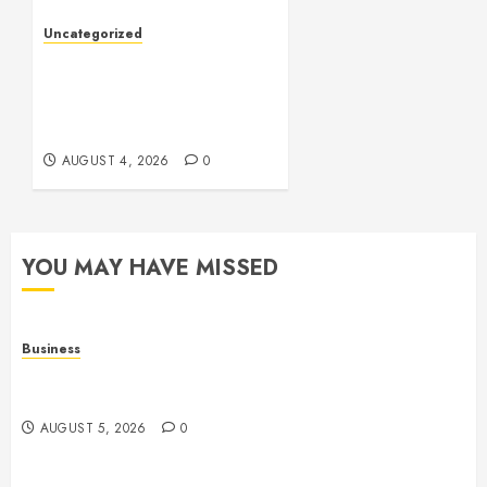
Uncategorized
The Ultimate Guide to
Good Health: Building a
Strong Body, Mind, and
Lifestyle
AUGUST 4, 2026
0
YOU MAY HAVE MISSED
Business
Online Games: The Evolution of Interactive Digital
Entertainment
AUGUST 5, 2026
0